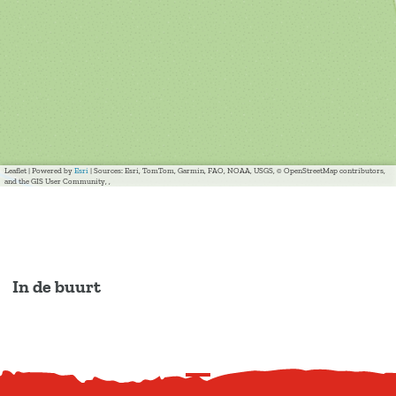
Leaflet
|
Powered by
Esri
| Sources: Esri, TomTom, Garmin, FAO, NOAA, USGS, © OpenStreetMap contributors,
and the GIS User Community, ,
In de buurt
S