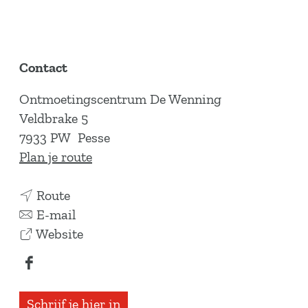
Contact
Ontmoetingscentrum De Wenning
Veldbrake 5
7933 PW
Pesse
n
Plan je route
a
n
a
Route
a
n
r
E-mail
a
a
v
P
Website
r
a
a
e
F
P
r
n
s
a
e
P
P
s
Schrijf je hier in