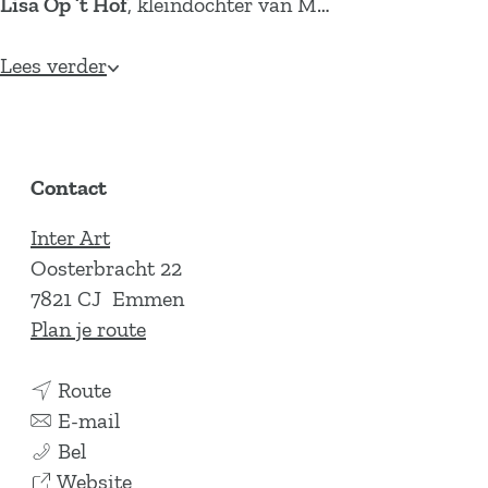
Lisa Op ’t Hof
, kleindochter van M…
Lees verder
Contact
Inter Art
Oosterbracht 22
7821 CJ
Emmen
n
Plan je route
a
n
a
Route
a
n
r
E-mail
E
a
a
E
Bel
x
r
a
v
x
Website