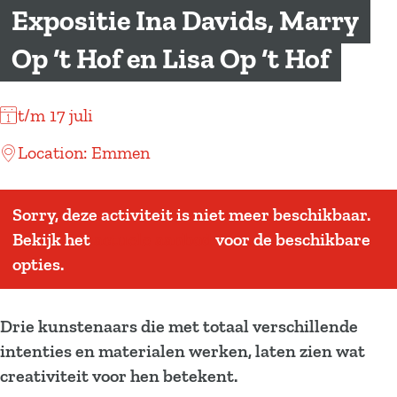
a
Expositie Ina Davids, Marry
g
Op ‘t Hof en Lisa Op ‘t Hof
e
t/m 17 juli
Location: Emmen
Sorry, deze activiteit is niet meer beschikbaar.
Bekijk het
actuele aanbod
voor de beschikbare
opties.
Drie kunstenaars die met totaal verschillende
intenties en materialen werken, laten zien wat
creativiteit voor hen betekent.