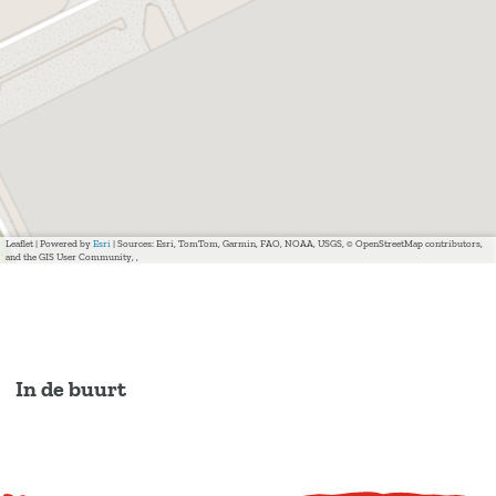
Leaflet
|
Powered by
Esri
| Sources: Esri, TomTom, Garmin, FAO, NOAA, USGS, © OpenStreetMap contributors,
and the GIS User Community, ,
In de buurt