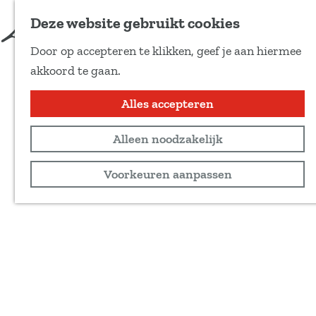
Deze website gebruikt cookies
Door op accepteren te klikken, geef je aan hiermee
G
akkoord te gaan.
a
n
Alles accepteren
a
Alleen noodzakelijk
a
r
Voorkeuren aanpassen
d
e
h
o
m
e
p