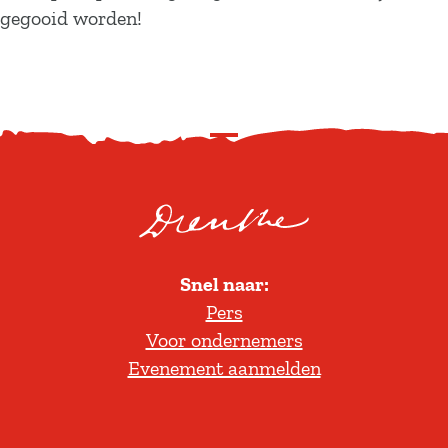
gegooid worden!
S
c
r
o
l
Snel naar:
l
Pers
t
Voor ondernemers
e
Evenement aanmelden
r
u
g