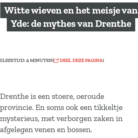
a
Witte wieven en het meisje van
g
e
Yde: de mythes van Drenthe
|
|
LEESTIJD: 4 MINUTEN
|
DEEL DEZE PAGINA
|
Drenthe is een stoere, oeroude
provincie. En soms ook een tikkeltje
mysterieus, met verborgen zaken in
afgelegen venen en bossen.