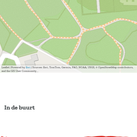
Leaflet
|
Powered by
Esri
| Sources: Esri, TomTom, Garmin, FAO, NOAA, USGS, © OpenStreetMap contributors,
and the GIS User Community, ,
In de buurt