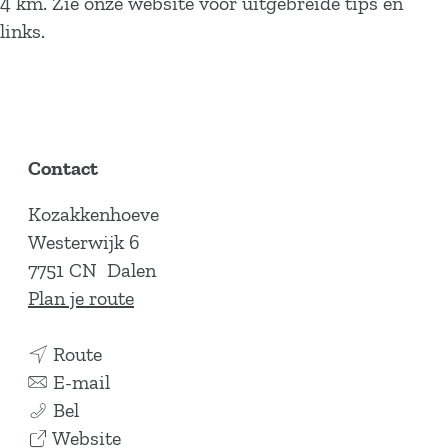
4 km. Zie onze website voor uitgebreide tips en
links.
Contact
Kozakkenhoeve
Westerwijk 6
7751 CN
Dalen
n
Plan je route
a
n
a
Route
a
n
r
E-mail
K
a
a
K
Bel
o
r
a
v
o
Website