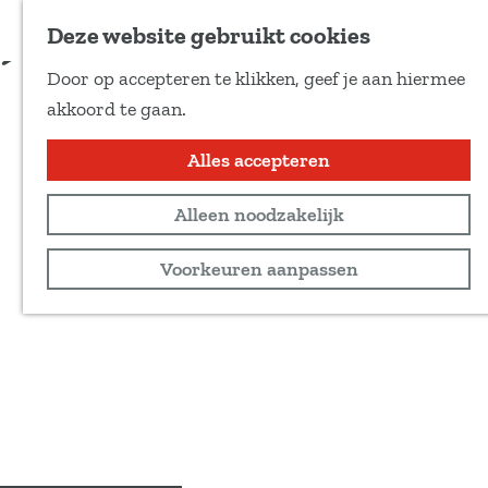
Voeg toe als favoriet
Deze website gebruikt cookies
D
Door op accepteren te klikken, geef je aan hiermee
e
G
akkoord te gaan.
e
a
l
n
Alles accepteren
d
a
e
Alleen noodzakelijk
a
z
r
Voorkeuren aanpassen
e
d
p
e
a
h
g
o
i
m
n
e
a
p