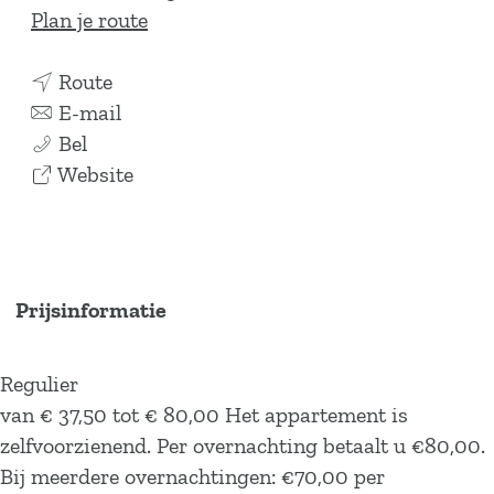
n
Plan je route
a
n
a
Route
a
n
r
E-mail
'
a
a
'
Bel
t
r
a
v
t
Website
B
'
r
a
B
l
t
'
n
l
i
B
t
'
i
k
l
B
t
k
Prijsinformatie
v
i
l
B
v
e
k
i
l
e
Regulier
l
v
k
i
l
van € 37,50 tot € 80,00 Het appartement is
d
e
v
k
d
zelfvoorzienend. Per overnachting betaalt u €80,00.
l
e
v
Bij meerdere overnachtingen: €70,00 per
d
l
e