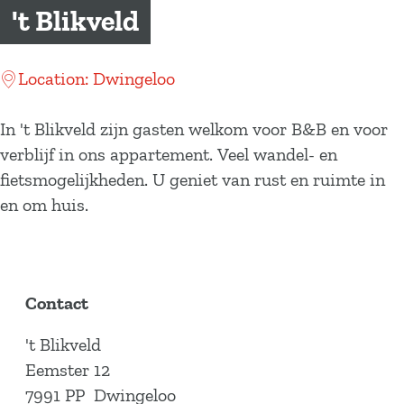
a
't Blikveld
g
e
Location: Dwingeloo
In 't Blikveld zijn gasten welkom voor B&B en voor
verblijf in ons appartement. Veel wandel- en
fietsmogelijkheden. U geniet van rust en ruimte in
en om huis.
Contact
't Blikveld
Eemster 12
7991 PP
Dwingeloo