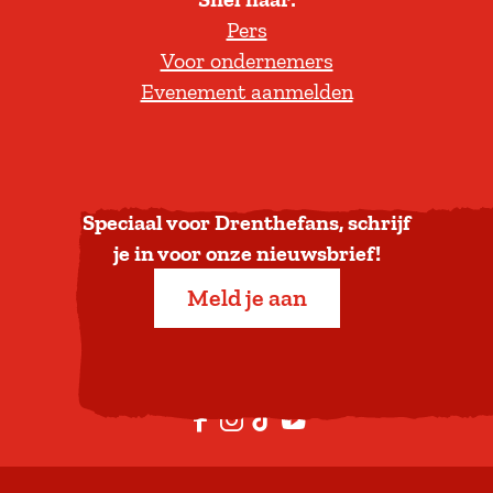
l
Pers
t
Voor ondernemers
e
Evenement aanmelden
r
u
g
n
a
Speciaal voor Drenthefans, schrijf
a
je in voor onze nieuwsbrief!
r
Meld je aan
b
o
v
e
F
I
T
Y
n
a
n
i
o