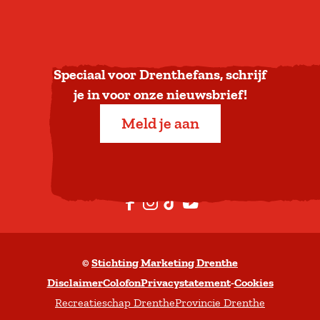
u
g
n
a
Speciaal voor Drenthefans, schrijf
a
je in voor onze nieuwsbrief!
r
Meld je aan
b
o
v
e
F
I
T
Y
n
a
n
i
o
c
s
k
u
©
Stichting Marketing Drenthe
e
t
T
t
Disclaimer
Colofon
Privacystatement
-
Cookies
b
a
o
u
Recreatieschap Drenthe
Provincie Drenthe
o
g
k
b