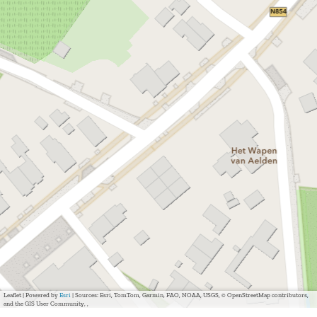
Leaflet
|
Powered by
Esri
| Sources: Esri, TomTom, Garmin, FAO, NOAA, USGS, © OpenStreetMap contributors,
and the GIS User Community, ,