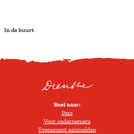
In de buurt
S
c
r
o
l
Snel naar:
l
Pers
t
Voor ondernemers
e
Evenement aanmelden
r