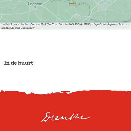
Leaflet
|
Powered by
Esri
| Sources: Esri, TomTom, Garmin, FAO, NOAA, USGS, © OpenStreetMap contributors,
and the GIS User Community, ,
In de buurt
S
c
r
o
l