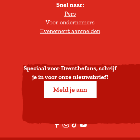
Snel naar:
l
Pers
t
Voor ondernemers
e
Evenement aanmelden
r
u
g
n
a
Speciaal voor Drenthefans, schrijf
a
je in voor onze nieuwsbrief!
r
Meld je aan
b
o
v
e
F
I
T
Y
n
a
n
i
o