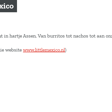
xico
 in hartje Assen. Van burritos tot nachos tot aan o
zie website
www.littlemexico.nl
)