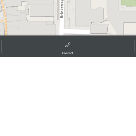
Contact
d the GIS User Community, ,