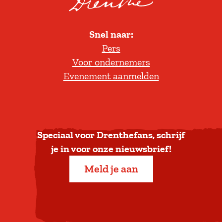
o
l
Snel naar:
l
Pers
t
Voor ondernemers
e
Evenement aanmelden
r
u
g
n
a
Speciaal voor Drenthefans, schrijf
a
je in voor onze nieuwsbrief!
r
Meld je aan
b
o
v
e