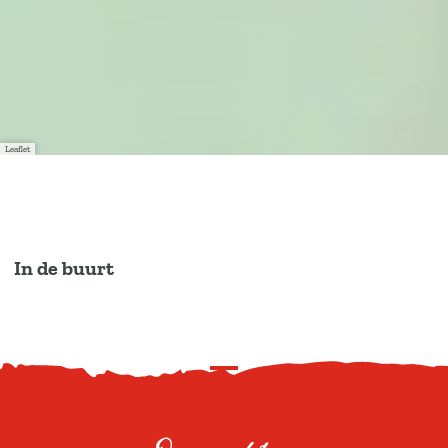
Leaflet
In de buurt
S
c
r