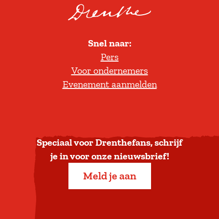
r
o
l
Snel naar:
l
Pers
t
Voor ondernemers
e
Evenement aanmelden
r
u
g
n
a
Speciaal voor Drenthefans, schrijf
a
je in voor onze nieuwsbrief!
r
Meld je aan
b
o
v