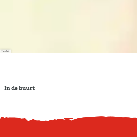
Leaflet
In de buurt
S
c