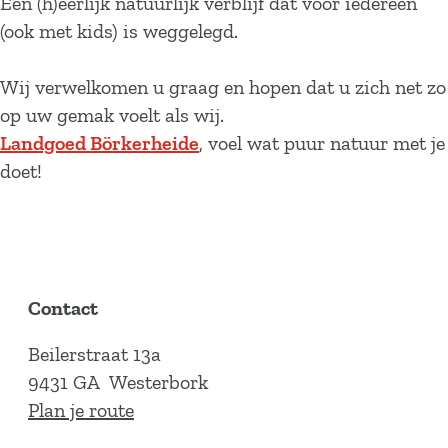
Een (h)eerlijk natuurlijk verblijf dat voor iedereen
(ook met kids) is weggelegd.
Wij verwelkomen u graag en hopen dat u zich net zo
op uw gemak voelt als wij.
Landgoed Börkerheide
, voel wat puur natuur met je
doet!
Contact
Beilerstraat 13a
9431 GA
Westerbork
n
Plan je route
a