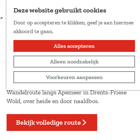
Voeg toe als favoriet
Download route
Deze website gebruikt cookies
D
Door op accepteren te klikken, geef je aan hiermee
e
Wandelroute Apemeer
G
akkoord te gaan.
e
a
l
n
Alles accepteren
Wandeltocht
d
a
e
4 km
Alleen noodzakelijk
a
z
r
Bekijk routekaart
Voorkeuren aanpassen
e
d
p
e
Wandelroute langs Apemeer in Drents-Friese
a
h
Wold, over heide en door naaldbos.
g
o
i
m
Bekijk volledige route
n
e
a
p