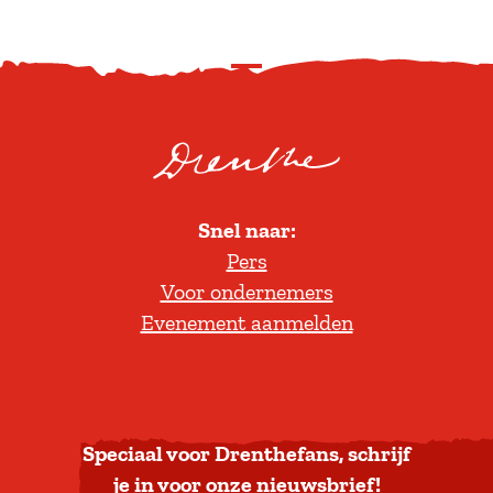
S
c
r
o
l
Snel naar:
l
Pers
t
Voor ondernemers
e
Evenement aanmelden
r
u
g
n
a
Speciaal voor Drenthefans, schrijf
a
je in voor onze nieuwsbrief!