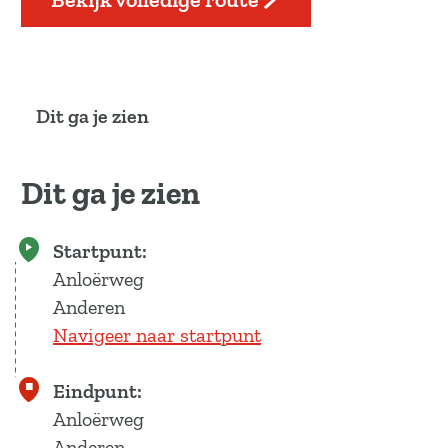
a
g
e
Dit ga je zien
Dit ga je zien
Startpunt:
Anloërweg
Anderen
Navigeer naar startpunt
Eindpunt:
Anloërweg
Anderen