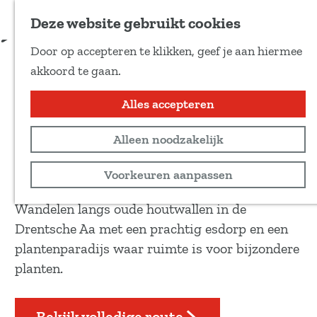
Voeg toe als favoriet
Download route
Deze website gebruikt cookies
D
Door op accepteren te klikken, geef je aan hiermee
e
Wandelroute Eexterveld
G
akkoord te gaan.
e
a
l
n
Alles accepteren
Wandeltocht
d
a
e
7 km
Alleen noodzakelijk
a
z
r
Bekijk routekaart
Voorkeuren aanpassen
e
d
p
e
Wandelen langs oude houtwallen in de
a
h
Drentsche Aa met een prachtig esdorp en een
g
o
plantenparadijs waar ruimte is voor bijzondere
i
m
planten.
n
e
a
p
Bekijk volledige route