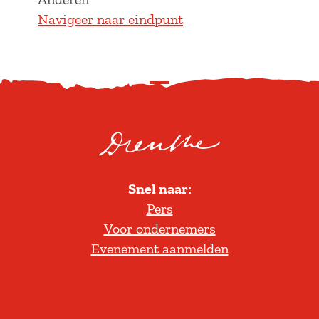
Navigeer naar eindpunt
S
c
r
o
l
Snel naar:
l
Pers
t
Voor ondernemers
e
Evenement aanmelden
r
u
g
n