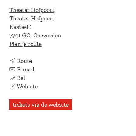
Theater Hofpoort
Theater Hofpoort
Kasteel 1
7741 GC
Coevorden
n
Plan je route
a
n
a
Route
a
n
r
E-mail
A
a
a
A
Bel
n
r
a
v
n
Website
n
A
r
a
n
a
n
A
n
a
tickets via de website
S
n
n
A
S
o
a
n
n
o
l
S
a
n
l