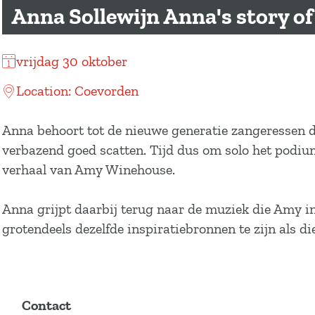
a
Anna Sollewijn Anna's story o
g
e
vrijdag 30 oktober
Location: Coevorden
Anna behoort tot de nieuwe generatie zangeressen die
verbazend goed scatten. Tijd dus om solo het podium 
verhaal van Amy Winehouse.
Anna grijpt daarbij terug naar de muziek die Amy ins
grotendeels dezelfde inspiratiebronnen te zijn als d
Contact