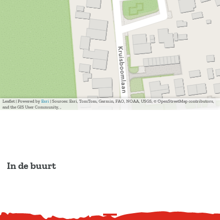
Leaflet
|
Powered by
Esri
| Sources: Esri, TomTom, Garmin, FAO, NOAA, USGS, © OpenStreetMap contributors,
and the GIS User Community, ,
In de buurt