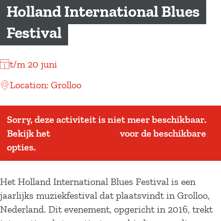
a
Holland International Blues
g
Festival
e
t/m 20 juni
Location: Grolloo
Sorry, deze activiteit is niet meer beschikbaar.
Bekijk het
actuele aanbod
voor de beschikbare
opties.
Het Holland International Blues Festival is een
jaarlijks muziekfestival dat plaatsvindt in Grolloo,
Nederland. Dit evenement, opgericht in 2016, trekt