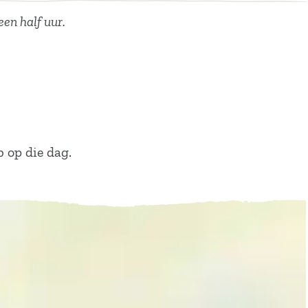
en half uur.
b op die dag.