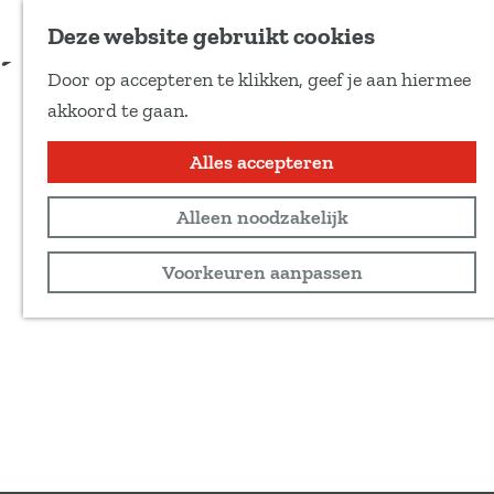
Voeg toe als favoriet
Deze website gebruikt cookies
D
Door op accepteren te klikken, geef je aan hiermee
e
G
akkoord te gaan.
e
a
l
n
Alles accepteren
d
a
e
Alleen noodzakelijk
a
z
r
Voorkeuren aanpassen
e
d
p
e
a
h
g
o
i
m
n
e
a
p