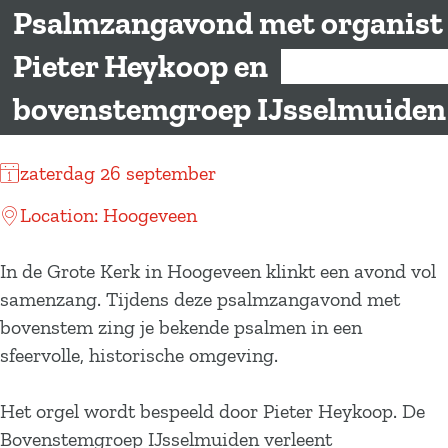
a
Psalmzangavond met organist
g
Pieter Heykoop en
e
bovenstemgroep IJsselmuiden
zaterdag 26 september
Location: Hoogeveen
In de Grote Kerk in Hoogeveen klinkt een avond vol
samenzang. Tijdens deze psalmzangavond met
bovenstem zing je bekende psalmen in een
sfeervolle, historische omgeving.
Het orgel wordt bespeeld door Pieter Heykoop. De
Bovenstemgroep IJsselmuiden verleent