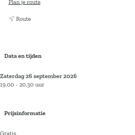
n
Plan je route
a
n
a
Route
a
r
a
P
r
s
P
a
Data en tijden
s
l
a
m
Zaterdag 26 september 2026
l
z
19.00 - 20.30 uur
m
a
z
n
a
g
n
a
Prijsinformatie
g
v
a
o
Gratis