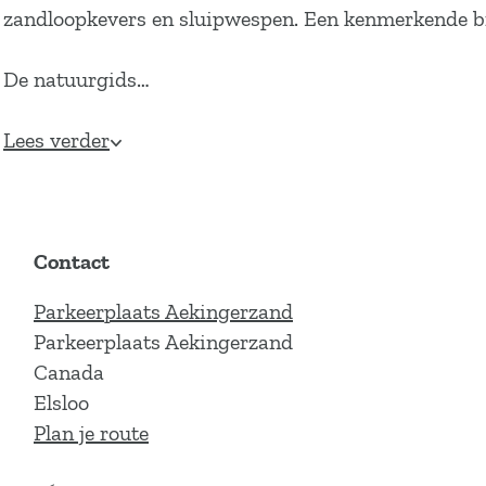
zandloopkevers en sluipwespen. Een kenmerkende br
De natuurgids…
Lees verder
Contact
Parkeerplaats Aekingerzand
Parkeerplaats Aekingerzand
Canada
Elsloo
n
Plan je route
a