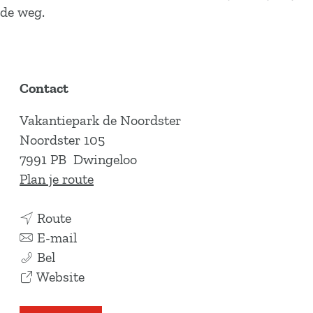
de weg.
Contact
Vakantiepark de Noordster
Noordster 105
7991 PB
Dwingeloo
n
Plan je route
a
n
a
Route
a
n
r
E-mail
D
a
a
D
Bel
w
r
a
v
w
Website
i
D
r
a
i