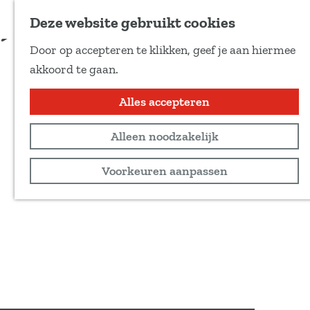
Voeg toe als favoriet
Aanmelden
Deze website gebruikt cookies
D
Door op accepteren te klikken, geef je aan hiermee
e
G
akkoord te gaan.
e
a
l
n
Alles accepteren
d
a
e
Alleen noodzakelijk
a
z
r
Voorkeuren aanpassen
e
d
p
e
a
h
g
o
i
m
n
e
a
p