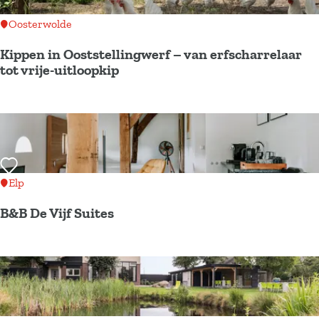
k
Oosterwolde
n
a
Kippen in Ooststellingwerf – van erfscharrelaar
a
tot vrije-uitloopkip
r
.
K
.
i
.
p
p
Voeg toe als favoriet
e
Elp
n
B&B De Vijf Suites
i
n
B
O
&
o
B
s
D
t