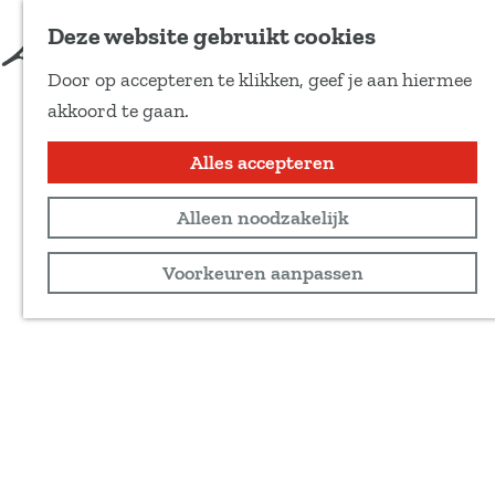
Deze website gebruikt cookies
Door op accepteren te klikken, geef je aan hiermee
G
akkoord te gaan.
a
n
Alles accepteren
a
Alleen noodzakelijk
a
r
Voorkeuren aanpassen
d
e
h
o
m
e
p