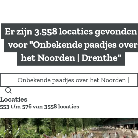
a
g
e
Er zijn 3.558 locaties gevonden
voor "Onbekende paadjes over
het Noorden | Drenthe"
I
k
b
Z
e
Locaties
o
n
553 t/m 576 van 3558 locaties
e
o
k
p
e
z
n
o
e