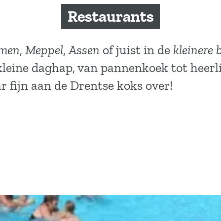
Restaurants
men
,
Meppel
,
Assen
of juist in de
kleinere 
 kleine daghap, van pannenkoek tot heerl
r fijn aan de Drentse koks over!