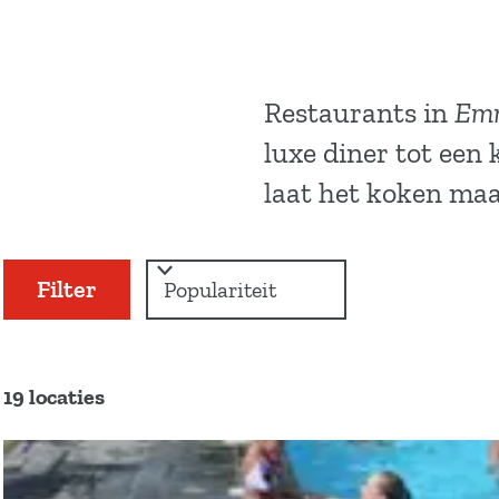
a
g
e
Restaurants in
Em
luxe diner tot een
laat het koken maa
W
S
Filter
a
o
r
t
t
z
e
S
e
o
19 locaties
o
r
r
e
o
t
k
p
e
: