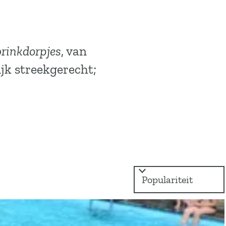
brinkdorpjes
, van
ijk streekgerecht;