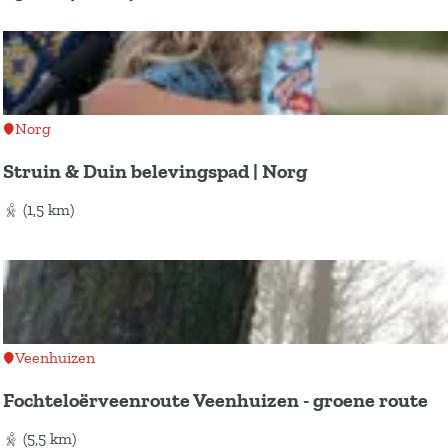
r
r
e
o
t
k
p
e
:
e
j
r
e
o
Norg
p
Struin & Duin belevingspad | Norg
:
S
(1,5 km)
t
r
u
i
n
Veenhuizen
&
Fochteloërveenroute Veenhuizen - groene route
D
u
F
(5,5 km)