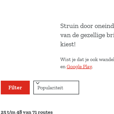
a
g
e
Struin door oneind
van de gezellige br
kiest!
Wist je dat je ook wande
en
Google Play
.
W
S
Filter
a
o
r
t
t
z
e
S
e
o
25 t/m 48 van 71 routes
o