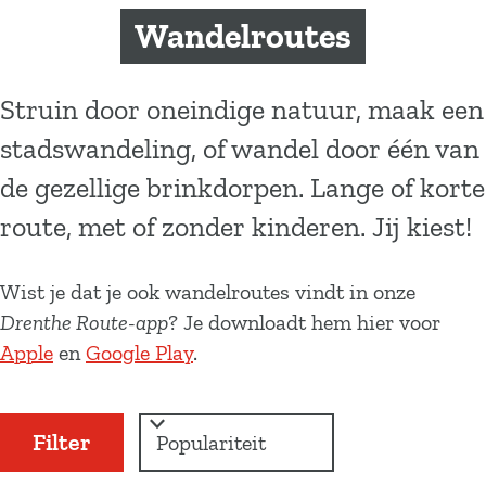
a
Wandelroutes
g
e
Struin door oneindige natuur, maak een
stadswandeling, of wandel door één van
de gezellige brinkdorpen. Lange of korte
route, met of zonder kinderen. Jij kiest!
Wist je dat je ook wandelroutes vindt in onze
Drenthe Route-app
? Je downloadt hem hier voor
Apple
en
Google Play
.
W
S
Filter
a
o
r
t